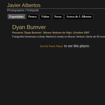
Javier Albertos
Photographer / Fotógrafo
Exposicións
Prensa
Vídeos
Novas
Acerca de J. Albertos
Dyan Bumver
Proxecto 'Dyan Bumver'. Museo Verbum de Vigo. Octubre 2007
Fotografía homenaxe a Andy Warhol á venda no Museo Verbum (Serie de 50 exe
to see this player.
Get the Flash Player